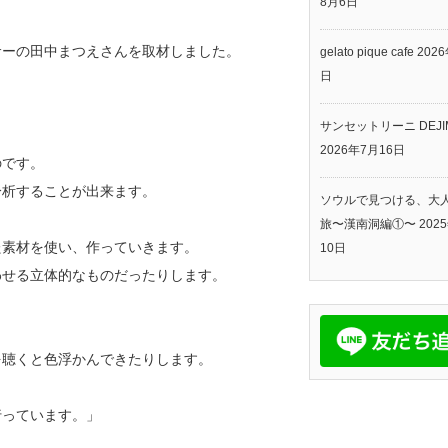
8月6日
サーの田中まつえ
さんを取材しました。
gelato pique cafe
202
日
サンセットリーニ DEJI
2026年7月16日
のです。
分析することが出来ます。
ソウルで見つける、大
旅〜漢南洞編①〜
202
た素材を使い、作っていきます。
10日
わせる立体的なものだったりします。
を聴くと色浮かんできたりします。
行っています。」