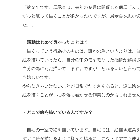
「約３年です。展示会は、去年の９月に開催した個展「ふ
ずっと篭って描くことが多かったのですが、展示会を思い
た。」
・
活動はじめて良かったことは？
「描くっていう行為そのものは、誰かの為というよりは、
絵を描いていったら、自分の中のモヤモヤした感情が解消
自分の為にただ描いています。ですが、それをいいと言っ
も嬉しいです。
やらなきゃいけないことが日常でたくさんあると、逆に絵
絵を描くことが、心を落ち着かせる作業なのかもしれませ
・どこで絵を描いているんですか？
「自宅の一室で絵を描いています。自宅には、絵描き道具
すぐに絵が描けるように様々な場所に、アウトドアでも使