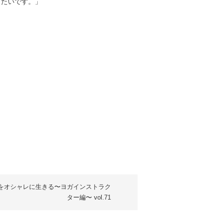
きたいです。」
をオシャレに生きる〜ヨガインストラク
ター編〜 vol.71