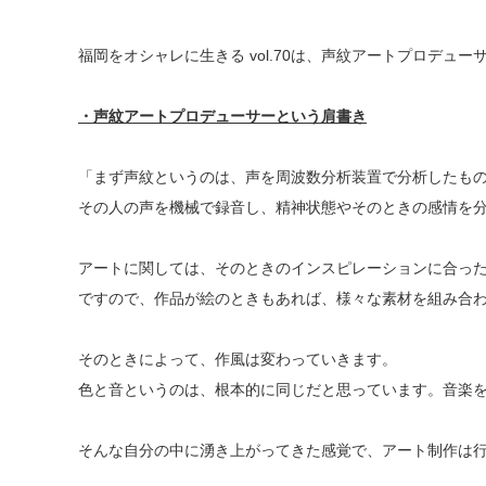
福岡をオシャレに生きる vol.70は、
声紋アートプロデュー
・声紋アートプロデューサーという肩書き
「まず声紋というのは、声を周波数分析装置で分析したも
その人の声を機械で録音し、精神状態やそのときの感情を
アートに関しては、そのときのインスピレーションに合っ
ですので、作品が絵のときもあれば、様々な素材を組み合
そのときによって、作風は変わっていきます。
色と音というのは、根本的に同じだと思っています。音楽
そんな自分の中に湧き上がってきた感覚で、アート制作は