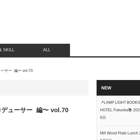
 SKILL
ALL
ー 編〜 vol.70
NEW
📍LAMP LIGHT BOOKS
ーサー 編〜 vol.70
HOTEL Fukuoka📚
20
6日
Mill Wood Plate Lunch