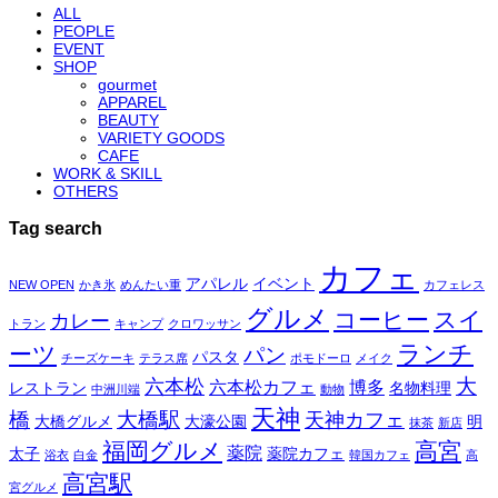
ALL
PEOPLE
EVENT
SHOP
gourmet
APPAREL
BEAUTY
VARIETY GOODS
CAFE
WORK & SKILL
OTHERS
Tag search
カフェ
アパレル
イベント
NEW OPEN
かき氷
めんたい重
カフェレス
グルメ
コーヒー
スイ
カレー
トラン
キャンプ
クロワッサン
ランチ
ーツ
パン
パスタ
チーズケーキ
テラス席
ポモドーロ
メイク
大
六本松
六本松カフェ
博多
レストラン
名物料理
中洲川端
動物
天神
橋
大橋駅
天神カフェ
大橋グルメ
大濠公園
明
抹茶
新店
福岡グルメ
高宮
薬院
太子
薬院カフェ
浴衣
白金
韓国カフェ
高
高宮駅
宮グルメ