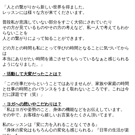
「人との繋がりから新しい世界を得ました。
レッスンには様々な方が来てくださいます。
普段私が意識していない部分をすごく大切にされていたり
その方が見ているものやその方の考えなど、私一人で考えてもわか
らないことを
人との繋がりによって知ることができます。
どの方との時間も私にとって学びの時間となることに気づいてから
は
本当にありがたい時間を過ごさせてもらっているなぁと感じられる
ようになりました。」
・活動して大変だったことは？
「この仕事だからということではありませんが、家族や家庭の時間
と仕事の時間とのバランスをうまく取れないところです。これは今
だに課題です（笑）」
・ヨガへの想いやこだわりは？
「私はヨガや姿勢のこと、身体の機能などをお伝えしています。
その中で、お客様から嬉しいお言葉をたくさん頂いてます。
私のレッスンは『変に力を入れることなくできる』
『身体の変化はもちろん心の変化も感じられる』『日常の生活が楽