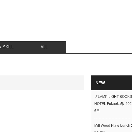
 SKILL
ALL
NEW
📍LAMP LIGHT BOOKS
HOTEL Fukuoka📚
20
6日
Mill Wood Plate Lunch