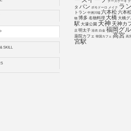
ー
スイーツ
E
チーズケーキ
テ
ラ
パン
タ
ポモドーロ
メイク
六本松
六本
トラン
中洲川端
大橋
博多
名物料理
大橋グ
物
天神
駅
天神カ
大濠公園
福岡グ
明太子
店
浴衣
白金
P
高宮
薬院カフェ
韓国カフェ
高
宮駅
& SKILL
RS