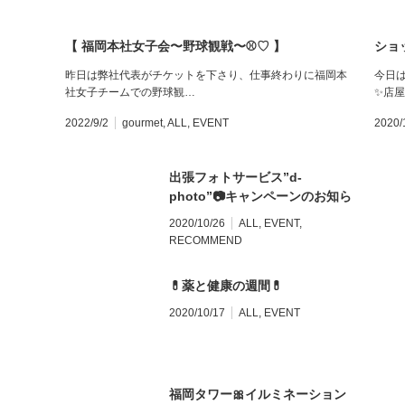
【 福岡本社女子会〜野球観戦〜⚾️♡ 】
ショ
昨日は弊社代表がチケットを下さり、仕事終わりに福岡本
今日
社女子チームでの野球観…
✨店屋
2022/9/2
gourmet
,
ALL
,
EVENT
2020/
出張フォトサービス”d-
photo”📷キャンペーンのお知ら
せ🎉
2020/10/26
ALL
,
EVENT
,
RECOMMEND
💊薬と健康の週間💊
2020/10/17
ALL
,
EVENT
福岡タワー🎀イルミネーション