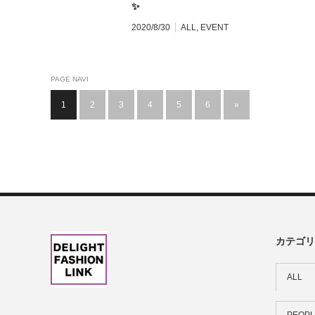
✨
2020/8/30
ALL
,
EVENT
PAGE NAVI
1
2
3
4
5
6
»
カテゴリ
ALL