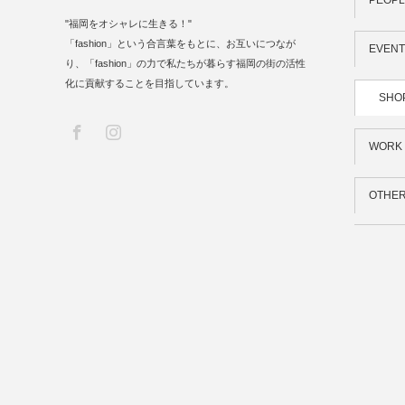
PEOPL
"福岡をオシャレに生きる！"
「fashion」という合言葉をもとに、お互いにつなが
EVENT
り、「fashion」の力で私たちが暮らす福岡の街の活性
化に貢献することを目指しています。
SHO
Facebook
Instagram
WORK 
OTHE