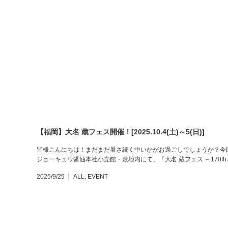
【福岡】大名 蔵フェス開催！[2025.10.4(土)～5(日)]
皆様こんにちは！まだまだ暑さ続く中いかがお過ごしでしょうか？今回は
ジョーキュウ醤油本社小売館・敷地内にて、「大名 蔵フェス ～170th A
2025/9/25
ALL
,
EVENT