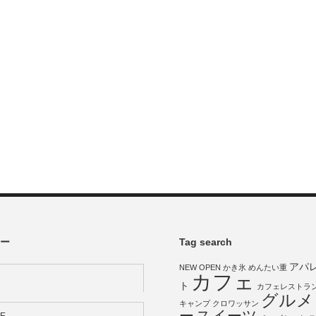
ー
Tag search
アパ
NEW OPEN
かき氷
めんたい重
カフェ
ト
カフェレストラ
グルメ
キャンプ
クロワッサン