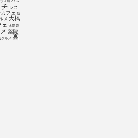
パス
ラス席
ンチ
レス
松カフェ
動
大橋
ルメ
フェ
抹茶
新
ルメ
薬院
高
宮グルメ