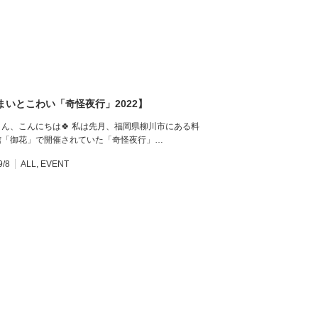
まいとこわい「奇怪夜行」2022】
ん、こんにちは🍀 私は先月、福岡県柳川市にある料
館「御花」で開催されていた「奇怪夜行」…
9/8
ALL
,
EVENT