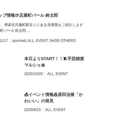
ップ情報🍺店屋町バール 鈴太郎
は、博多区呉服町駅近くにある居酒屋をご紹介します
町バール 鈴太郎…
11/17
gourmet
,
ALL
,
EVENT
,
SHOP
,
OTHERS
本日よりSTART！！🧵手芸雑貨
マルシェ🎀
2020/10/20
ALL
,
EVENT
🎪イベント情報🎪原田治展「か
わいい」の発見
2020/9/23
ALL
,
EVENT