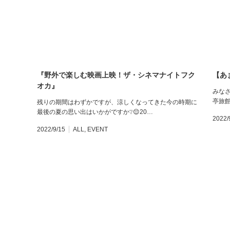
『野外で楽しむ映画上映！ザ・シネマナイトフク
【あ
オカ』
みなさ
亭旅
残りの期間はわずかですが、涼しくなってきた今の時期に
最後の夏の思い出はいかがですか❔😌20…
2022/
2022/9/15
ALL
,
EVENT