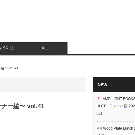
 SKILL
ALL
vol.41
NEW
LAMP LIGHT BOOK
編〜 vol.41
HOTEL Fukuoka
20
6日
Mill Wood Plate Lunch