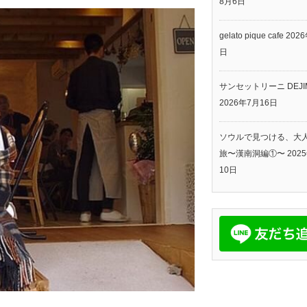
8月6日
gelato pique cafe
202
日
サンセットリーニ DEJI
2026年7月16日
ソウルで見つける、大
旅〜漢南洞編①〜
202
10日