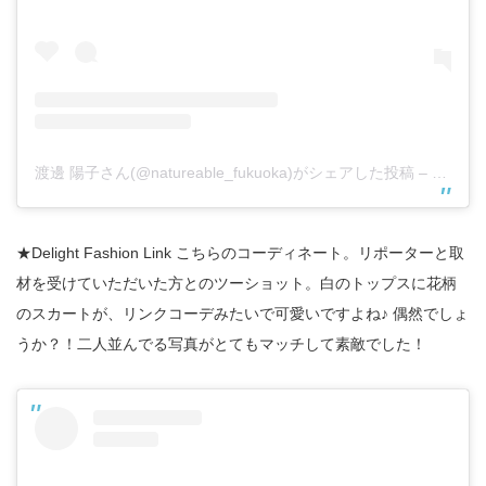
渡邊 陽子さん(@natureable_fukuoka)がシェアした投稿
–
2018
★Delight Fashion Link こちらのコーディネート。リポーターと取
材を受けていただいた方とのツーショット。白のトップスに花柄
のスカートが、リンクコーデみたいで可愛いですよね♪ 偶然でしょ
うか？！二人並んでる写真がとてもマッチして素敵でした！