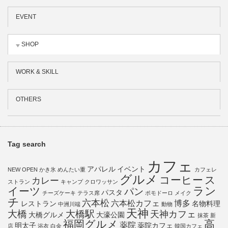
EVENT
SHOP
WORK & SKILL
OTHERS
Tag search
カフェ
アパレル
イベント
NEW OPEN
かき氷
めんたい重
カフェレ
グルメ
コーヒー
ス
カレー
ストラン
キャンプ
クロワッサン
ラン
イーツ
パン
パスタ
チーズケーキ
テラス席
ポモドーロ
メイク
チ
六本松
六本松カフェ
博多
レストラン
名物料理
中洲川端
動物
天神
大橋
大橋駅
天神カフェ
大橋グルメ
大濠公園
抹茶
新
福岡グルメ
高
薬院
明太子
薬院カフェ
店
浴衣
白金
韓国カフェ