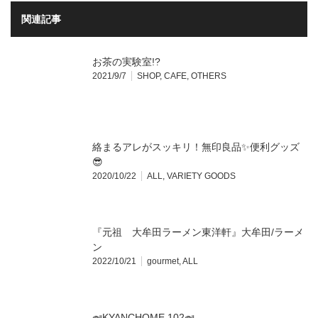
関連記事
お茶の実験室!?
2021/9/7
SHOP
,
CAFE
,
OTHERS
絡まるアレがスッキリ！無印良品✨便利グッズ
😎
2020/10/22
ALL
,
VARIETY GOODS
『元祖 大牟田ラーメン東洋軒』大牟田/ラーメ
ン
2022/10/21
gourmet
,
ALL
🍛KYANCHOME 102🍛