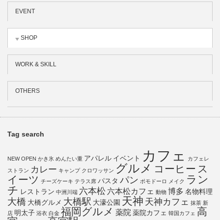
EVENT
SHOP
WORK & SKILL
OTHERS
Tag search
カフェ
アパレル
イベント
NEW OPEN
かき氷
めんたい重
カフェレ
グルメ
コーヒー
ス
カレー
ストラン
キャンプ
クロワッサン
ラン
イーツ
パン
パスタ
チーズケーキ
テラス席
ポモドーロ
メイク
チ
六本松
六本松カフェ
博多
レストラン
名物料理
中洲川端
動物
天神
大橋
大橋駅
天神カフェ
大橋グルメ
大濠公園
抹茶
新
福岡グルメ
高
薬院
明太子
薬院カフェ
店
浴衣
白金
韓国カフェ