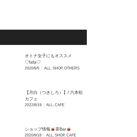
オトナ女子にもオススメ
♡fafa♡
2020/6/5
ALL
,
SHOP
,
OTHERS
【月白（つきしろ）】/ 六本松
カフェ
2022/8/19
ALL
,
CAFE
ショップ情報
茶Bar
2020/9/18
ALL
,
SHOP
,
CAFE