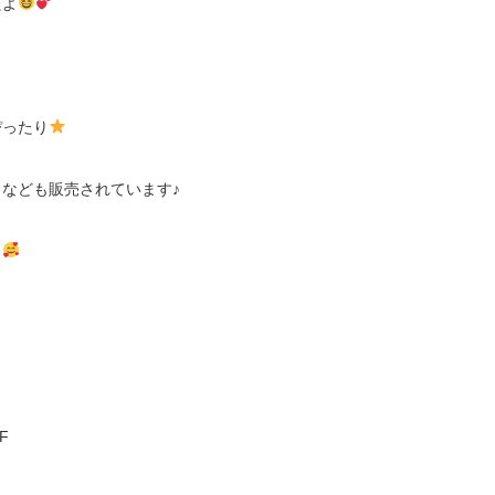
たよ
ぴったり
なども販売されています♪
よ
F