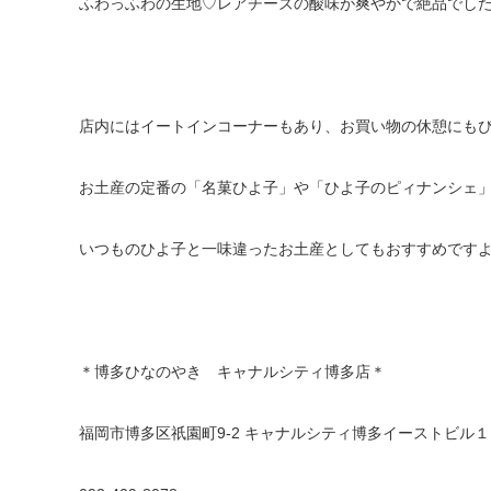
ふわっふわの生地♡レアチーズの酸味が爽やかで絶品でし
店内にはイートインコーナーもあり、お買い物の休憩にも
お土産の定番の「名菓ひよ子」や「ひよ子のピィナンシェ」
いつものひよ子と一味違ったお土産としてもおすすめです
＊博多ひなのやき キャナルシティ博多店＊
福岡市博多区祇園町9-2 キャナルシティ博多イーストビル１