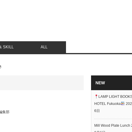
 SKILL
ALL
き
NEW
LAMP LIGHT BOOK
HOTEL Fukuoka
20
6日
K 編集部
Mill Wood Plate Lunch