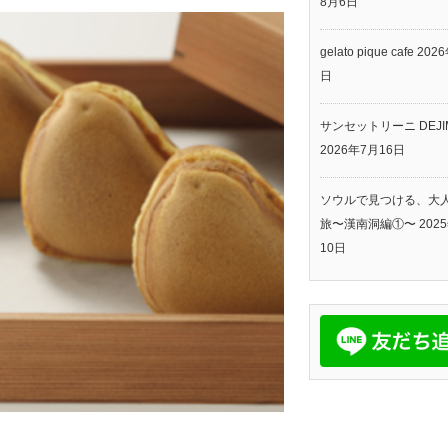
8月6日
gelato pique cafe
202
日
サンセットリーニ DEJI
2026年7月16日
ソウルで見つける、大
旅〜漢南洞編①〜
202
10日