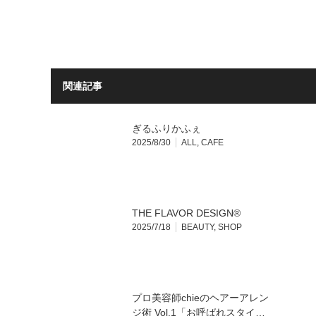
関連記事
ぎるふりかふぇ
2025/8/30
ALL
,
CAFE
THE FLAVOR DESIGN®︎
2025/7/18
BEAUTY
,
SHOP
プロ美容師chieのヘアーアレン
ジ術 Vol.1「お呼ばれスタイ…