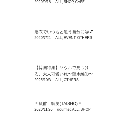
2020/9/18
ALL
,
SHOP
,
CAFE
浴衣でいつもと違う自分に😌💕
2020/7/21
ALL
,
EVENT
,
OTHERS
【韓国特集】ソウルで見つけ
る、大人可愛い旅〜聖水編①〜
2025/10/3
ALL
,
OTHERS
＊筑前 鯛笑(TAISHO)＊
2020/11/20
gourmet
,
ALL
,
SHOP