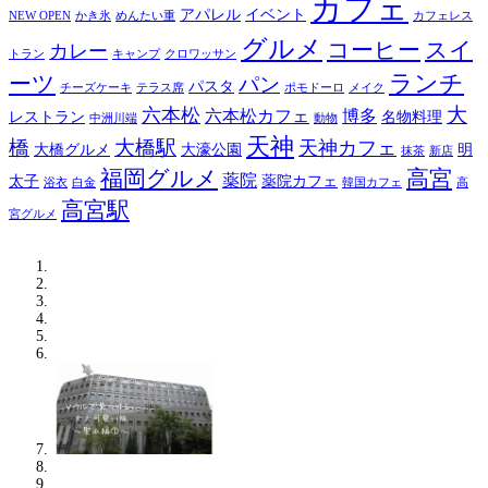
カフェ
アパレル
イベント
NEW OPEN
かき氷
めんたい重
カフェレス
グルメ
コーヒー
スイ
カレー
トラン
キャンプ
クロワッサン
ランチ
ーツ
パン
パスタ
チーズケーキ
テラス席
ポモドーロ
メイク
大
六本松
六本松カフェ
博多
レストラン
名物料理
中洲川端
動物
天神
橋
大橋駅
天神カフェ
大橋グルメ
大濠公園
明
抹茶
新店
福岡グルメ
高宮
薬院
太子
薬院カフェ
浴衣
白金
韓国カフェ
高
高宮駅
宮グルメ