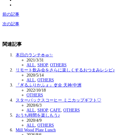
前の記事
次の記事
関連記事
本日のランチ🍚🥗✨
2021/3/31
ALL
,
SHOP
,
OTHERS
リモート飲み会をさらに楽しくするおつまみレシピ♪
2020/5/14
ALL
,
OTHERS
『ぎるふりかふぇ』🍨🌼 天神/中洲
2022/10/18
OTHERS
スターバックスコーヒー ミニカップギフト♡
2020/6/3
ALL
,
SHOP
,
CAFE
,
OTHERS
おうち時間を楽しもう♪
2020/4/9
ALL
,
OTHERS
Mill Wood Plate Lunch
2026/8/6