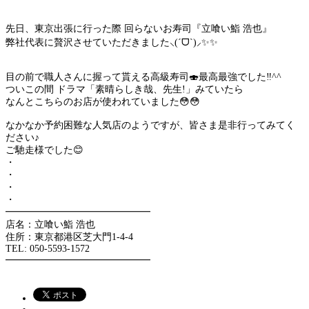
先日、東京出張に行った際 回らないお寿司『立喰い鮨 浩也』
弊社代表に贅沢させていただきました⸜(ˊᗜˋ)⸝✨️✨️
目の前で職人さんに握って貰える高級寿司🍣最高最強でした‼️^^
ついこの間 ドラマ「素晴らしき哉、先生!」みていたら
なんとこちらのお店が使われていました😳😳
なかなか予約困難な人気店のようですが、皆さま是非行ってみてく
ださい♪
ご馳走様でした😊
・
・
・
・
━━━━━━━━━━━━━━━
店名：立喰い鮨 浩也
住所：東京都港区芝大門1-4-4
TEL: 050-5593-1572
━━━━━━━━━━━━━━━