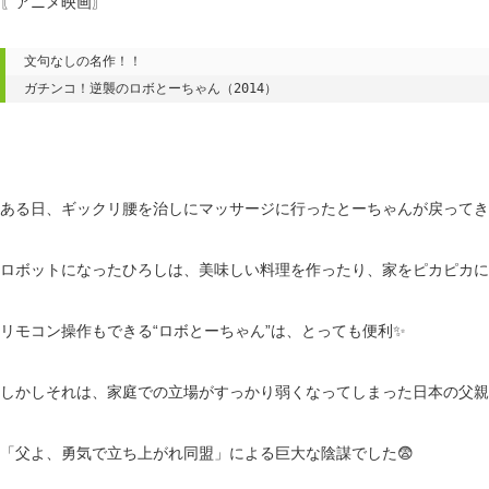
〖アニメ映画〗
文句なしの名作！！

ガチンコ！逆襲のロボとーちゃん（2014）
ある日、ギックリ腰を治しにマッサージに行ったとーちゃんが戻ってきた
ロボットになったひろしは、美味しい料理を作ったり、家をピカピカに
リモコン操作もできる“ロボとーちゃん”は、とっても便利✨
しかしそれは、家庭での立場がすっかり弱くなってしまった日本の父親
「父よ、勇気で立ち上がれ同盟」による巨大な陰謀でした😨