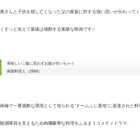
奥さんと子供を残し亡くなった父の家族に対する強い思いが伝わってく
くすっと笑えて最後は感動する素敵な映画です✨
美味しいご飯に思わずお腹が空いちゃう

南国料理人（2009）
南極で一番過酷な環境として知られる“ドームふじ基地“に派遣された料
観測隊員を支えるため絢爛豪華な料理をふるまうコメディドラマ。