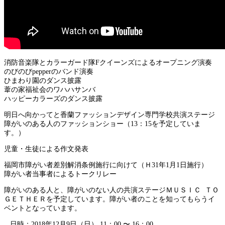
消防音楽隊とカラーガード隊Fクイーンズによるオープニング演奏
のびのびpepperのバンド演奏
ひまわり園のダンス披露
葦の家福祉会のワハハサンバ
ハッピーカラーズのダンス披露
明日へ向かってと香蘭ファッションデザイン専門学校共演ステージ
障がいのある人のファッションショー（13：15を予定していま
す。）
児童・生徒による作文発表
福岡市障がい者差別解消条例施行に向けて（Ｈ31年1月1日施行）
障がい者当事者によるトークリレー
障がいのある人と、障がいのない人の共演ステージＭＵＳＩＣ ＴＯ
ＧＥＴＨＥＲを予定しています。障がい者のことを知ってもらうイ
ベントとなっています。
日時：2018年12月9日（日） 11：00 〜 16：00