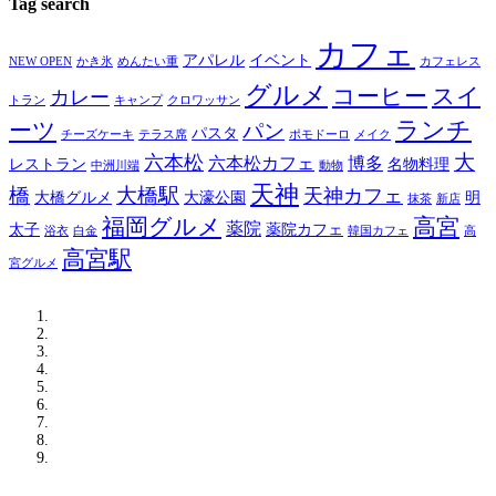
Tag search
カフェ
アパレル
イベント
NEW OPEN
かき氷
めんたい重
カフェレス
グルメ
コーヒー
スイ
カレー
トラン
キャンプ
クロワッサン
ランチ
ーツ
パン
パスタ
チーズケーキ
テラス席
ポモドーロ
メイク
大
六本松
六本松カフェ
博多
レストラン
名物料理
中洲川端
動物
天神
橋
大橋駅
天神カフェ
大橋グルメ
大濠公園
明
抹茶
新店
福岡グルメ
高宮
薬院
太子
薬院カフェ
浴衣
白金
韓国カフェ
高
高宮駅
宮グルメ