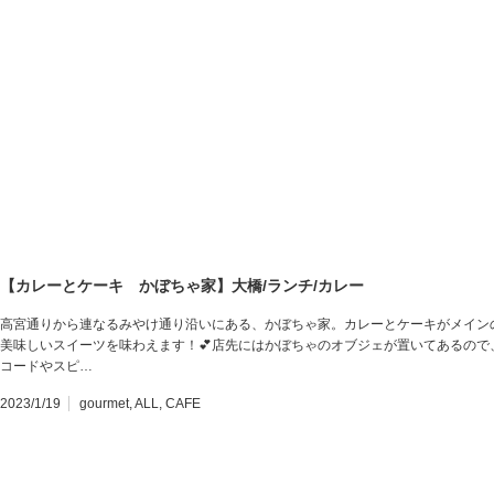
【カレーとケーキ かぼちゃ家】大橋/ランチ/カレー
高宮通りから連なるみやけ通り沿いにある、かぼちゃ家。カレーとケーキがメイン
美味しいスイーツを味わえます！💕店先にはかぼちゃのオブジェが置いてあるので
コードやスピ…
2023/1/19
gourmet
,
ALL
,
CAFE