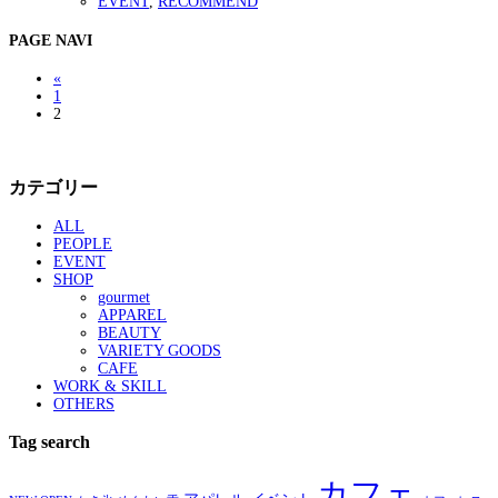
EVENT
,
RECOMMEND
PAGE NAVI
«
1
2
カテゴリー
ALL
PEOPLE
EVENT
SHOP
gourmet
APPAREL
BEAUTY
VARIETY GOODS
CAFE
WORK & SKILL
OTHERS
Tag search
カフェ