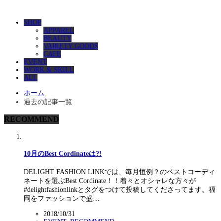
SHOP
APPAREL
BEAUTY
VARIETY GOODS
CAFE
EVENT
WORK & SKILL
ALL
ホーム
過去の記事一覧
RECOMMEND
10月のBest Cordinateは?!
DELIGHT FASHION LINKでは、毎月恒例？のベストコーディ
ネートを選ぶBest Cordinate！！着々とオシャレな方々が
#delightfashionlinkとタグをつけて投稿してくださってます。福
岡をファッションで盛…
2018/10/31