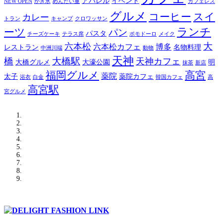
アパレル
イベント
NEW OPEN
かき氷
めんたい重
カフェレス
グルメ
コーヒー
スイ
カレー
トラン
キャンプ
クロワッサン
ランチ
ーツ
パン
パスタ
チーズケーキ
テラス席
ポモドーロ
メイク
大
六本松
六本松カフェ
博多
レストラン
名物料理
中洲川端
動物
天神
橋
大橋駅
天神カフェ
大橋グルメ
大濠公園
明
抹茶
新店
福岡グルメ
高宮
薬院
太子
薬院カフェ
浴衣
白金
韓国カフェ
高
高宮駅
宮グルメ