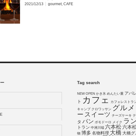
2021/12/13
gourmet
,
CAFE
ー
Tag search
アパ
NEW OPEN
かき氷
めんたい重
カフェ
ト
カフェレストラ
グルメ
キャンプ
クロワッサン
ー
スイーツ
E
チーズケーキ
テ
ラ
パン
タ
ポモドーロ
メイク
六本松
六本
トラン
中洲川端
大橋
博多
名物料理
大橋グ
物