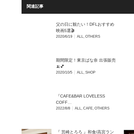
関連記事
父の日に観たい！DFLおすすめ
映画5選🎬
2020/6/19
ALL
,
OTHERS
期間限定！東京ばな奈 出張販売
🍌💕
2020/10/5
ALL
,
SHOP
『CAFE&BAR LOVELESS
COFF…
2022/8/8
ALL
,
CAFE
,
OTHERS
『 筥崎とろろ 』和食/高宮ラン