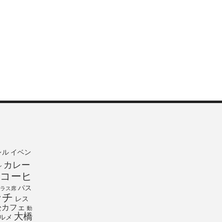
レル
イベン
カレー
ン
コーヒ
パス
ラス席
ンチ
レス
松カフェ
動
大橋
ルメ