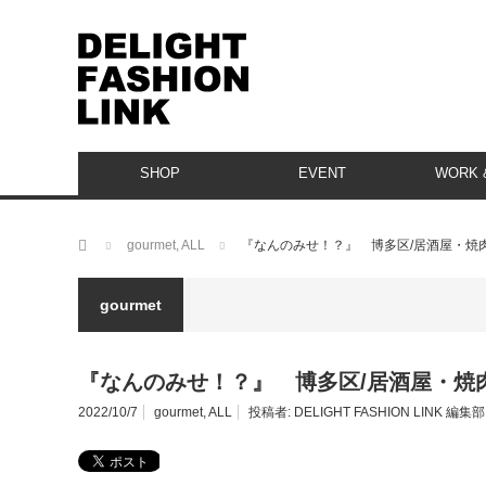
SHOP
EVENT
WORK &
ホーム
gourmet
,
ALL
『なんのみせ！？』 博多区/居酒屋・焼
gourmet
『なんのみせ！？』 博多区/居酒屋・焼
2022/10/7
gourmet
,
ALL
投稿者:
DELIGHT FASHION LINK 編集部