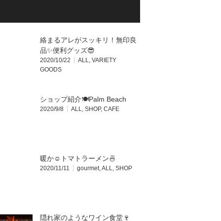
絡まるアレがスッキリ！無印良
品✨便利グッズ😎
2020/10/22
ALL
,
VARIETY
GOODS
ショップ紹介🍽Palm Beach
2020/9/8
ALL
,
SHOP
,
CAFE
暖か☺️トマトラーメン🍜
2020/11/11
gourmet
,
ALL
,
SHOP
隠れ家のようなワイン食堂🍷