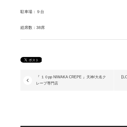
駐車場：９台
総席数：38席
『 １０pp NIWAKA CREPE 』天神/大名ク
【L
レープ専門店