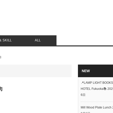
 SKILL
ALL
肉
NEW
📍LAMP LIGHT BOOKS
肉
HOTEL Fukuoka📚
20
6日
Mill Wood Plate Lunch