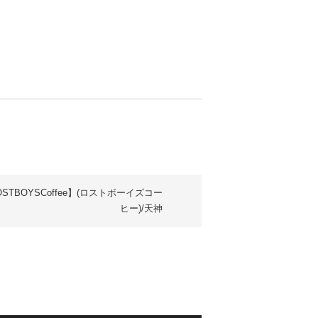
OSTBOYSCoffee】(ロストボーイズコー
ヒー)/天神