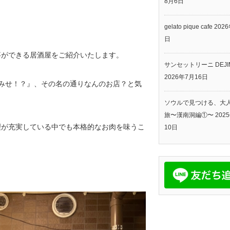
8月6日
gelato pique cafe
202
日
事ができる居酒屋をご紹介いたします。
サンセットリーニ DEJI
2026年7月16日
みせ！？』、その名の通りなんのお店？と気
ソウルで見つける、大
旅〜漢南洞編①〜
202
理が充実している中でも本格的なお肉を味うこ
10日